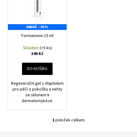
p
i
a
r
s
j
o
p
í
d
549 KČ
–36 %
r
t
u
Formamnon 15 ml
o
?
k
d
Skladem
(>5 ks)
t
u
349 Kč
ů
k
t
DO KOŠÍKU
HLEDAT
ů
Regenerační gel s Alaptidem
pro péči o pokožku a nehty
se sklonem k
D
dermatomykóze.
o
p
o
1
položek celkem
O
r
v
u
Z
l