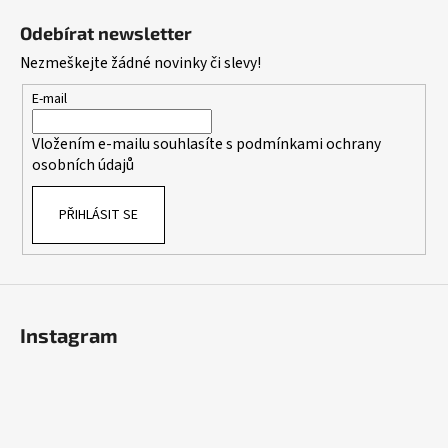
č
á
á
u
Odebírat newsletter
d
p
j
Nezmeškejte žádné novinky či slevy!
a
e
a
c
m
t
E-mail
í
e
í
p
Vložením e-mailu souhlasíte s
podmínkami ochrany
r
osobních údajů
v
k
PŘIHLÁSIT SE
y
v
ý
p
i
s
Instagram
u