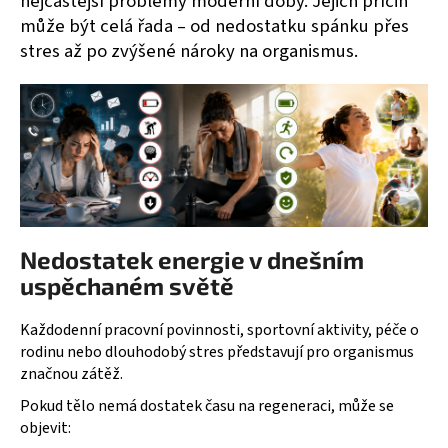
nejčastější problémy moderní doby. Jejich příčin
a
může být celá řada – od nedostatku spánku přes
j
stres až po zvýšené nároky na organismus.
í
t
?
HLEDAT
Nedostatek energie v dnešním
uspěchaném světě
D
Každodenní pracovní povinnosti, sportovní aktivity, péče o
o
rodinu nebo dlouhodobý stres představují pro organismus
p
značnou zátěž.
o
Pokud tělo nemá dostatek času na regeneraci, může se
r
objevit:
u