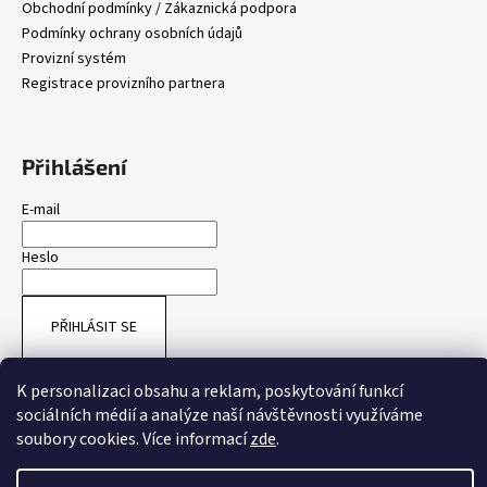
Obchodní podmínky / Zákaznická podpora
Podmínky ochrany osobních údajů
Provizní systém
Registrace provizního partnera
Přihlášení
E-mail
Heslo
PŘIHLÁSIT SE
Nová registrace
Zapomenuté heslo
K personalizaci obsahu a reklam, poskytování funkcí
sociálních médií a analýze naší návštěvnosti využíváme
Vytvořil Shoptet
soubory cookies. Více informací
zde
.
Copyright 2026
Gaudium 2022
. Všechna práva vyhrazena.
Upravit
nastavení cookies