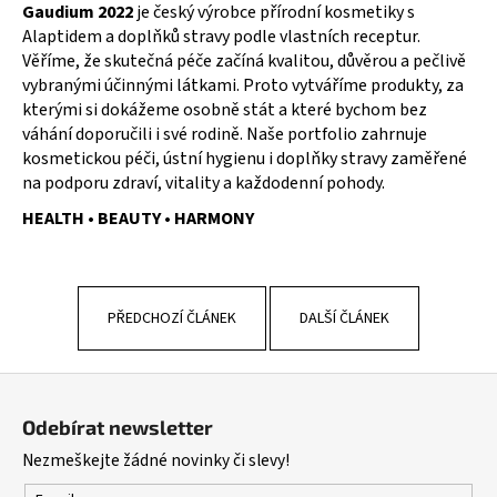
Gaudium 2022
je český výrobce přírodní kosmetiky s
Alaptidem
a doplňků stravy podle vlastních receptur.
Věříme, že skutečná péče začíná kvalitou, důvěrou a pečlivě
vybranými účinnými látkami. Proto vytváříme produkty, za
kterými si dokážeme osobně stát a které bychom bez
váhání doporučili i své rodině. Naše portfolio zahrnuje
kosmetickou péči, ústní hygienu i doplňky stravy zaměřené
na podporu zdraví, vitality a každodenní pohody.
HEALTH • BEAUTY • HARMONY
PŘEDCHOZÍ ČLÁNEK
DALŠÍ ČLÁNEK
Z
á
Odebírat newsletter
p
Nezmeškejte žádné novinky či slevy!
a