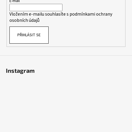
t
E-mail
í
Vložením e-mailu souhlasíte s
podmínkami ochrany
osobních údajů
PŘIHLÁSIT SE
Instagram