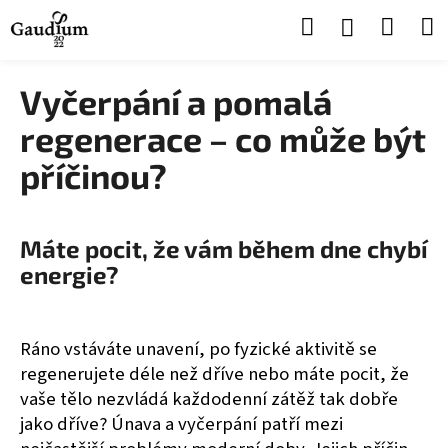
K
Přejít
Hledat
Náku
Přihlášen
na
o
obsah
Zpět
Zpět
š
košík
í
Vyčerpání a pomalá
C
k
regenerace – co může být
o
p
příčinou?
o
t
ř
Máte pocit, že vám během dne chybí
e
energie?
b
u
j
Ráno vstáváte unavení, po fyzické aktivitě se
e
regenerujete déle než dříve nebo máte pocit, že
t
vaše tělo nezvládá každodenní zátěž tak dobře
e
jako dříve? Únava a vyčerpání patří mezi
n