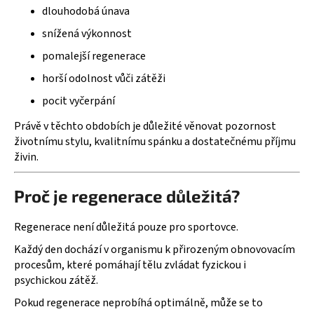
č
dlouhodobá únava
u
j
snížená výkonnost
e
pomalejší regenerace
m
horší odolnost vůči zátěži
e
pocit vyčerpání
Právě v těchto obdobích je důležité věnovat pozornost
životnímu stylu, kvalitnímu spánku a dostatečnému příjmu
živin.
Proč je regenerace důležitá?
Regenerace není důležitá pouze pro sportovce.
Každý den dochází v organismu k přirozeným obnovovacím
procesům, které pomáhají tělu zvládat fyzickou i
psychickou zátěž.
Pokud regenerace neprobíhá optimálně, může se to